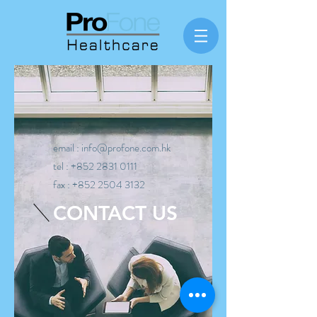
email :
info@profone.com.hk
tel :
+852 2831 0111
fax :
+852 2504 3132
CONTACT US